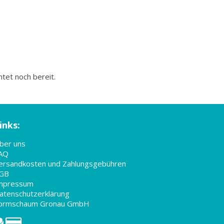
tet noch bereit.
inks:
ber uns
AQ
ersandkosten und Zahlungsgebühren
GB
mpressum
atenschutzerklärung
ormschaum Gronau GmbH