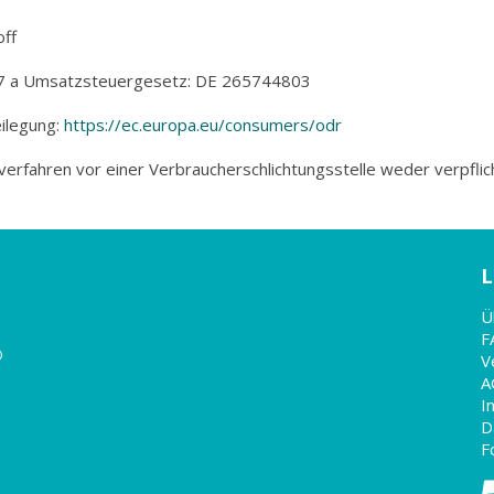
off
27 a Umsatzsteuergesetz: DE 265744803
ilegung:
https://ec.europa.eu/consumers/odr
verfahren vor einer Verbraucherschlichtungsstelle weder verpflich
L
Ü
F
®
V
A
I
D
F