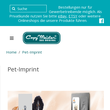
Bestellungen nur für
Gewerbetreibende möglich. Als
Privatkunde nutzen Sie bitte
eBay
,
ETSY
oder weitere
Onlineshops die unsere Produkte führen.
Home
Pet-Imprint
Pet-Imprint