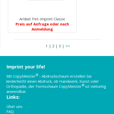
Artikel: Pet-Imprint Classic
Preis auf Anfrage oder nach
Anmeldung
1 |
2
|
3
|
>>
Imprint your life!
®
Mit CopyMeister
- Abdruckschaum erstellen Sie
kinderleicht einen Abdruck, ob Handwerk, Kunst oder
®
Orthopädie, der Formschaum CopyMeister
ist vielseitig
anwendbar.
Links:
Über uns
FAQ