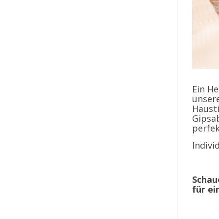
Ein He
unsere
Hausti
Gipsab
perfek
Indivi
Schaue
für ei